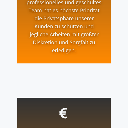
professionelles und geschultes
Team hat es höchste Priorität
die Privatsphäre unserer
Kunden zu schützen und
jegliche Arbeiten mit größter
Diskretion und Sorgfalt zu
erledigen.