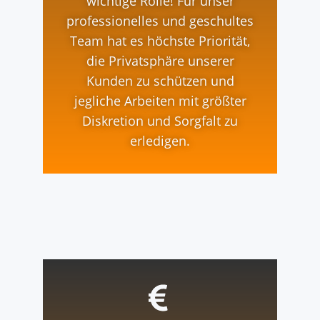
wichtige Rolle! Für unser
professionelles und geschultes
Team hat es höchste Priorität,
die Privatsphäre unserer
Kunden zu schützen und
jegliche Arbeiten mit größter
Diskretion und Sorgfalt zu
erledigen.